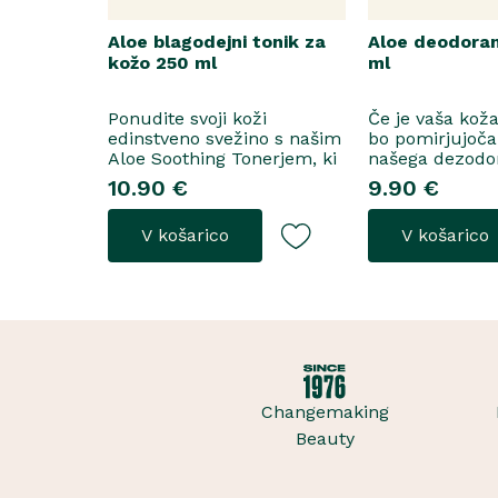
Aloe blagodejni tonik za
Aloe deodorant
kožo 250 ml
ml
Ponudite svoji koži
Če je vaša koža
edinstveno svežino s našim
bo pomirjujoča
Aloe Soothing Tonerjem, ki
našega dezodo
odstrani vse preostale
Caring Roll-On
10.90 €
9.90 €
nečistoče po čiščenju
vašo kožo, hkra
obraza.Ta nežna in vodena
ohranila svežo i
V košarico
V košarico
formula očisti kožo, ne da
Formula, ki jo 
bi ji odvzela esencialno
imate radi, je t
vlažnost. Poleg tega jo
vašo samozavest
pomirja in blaži tisto
znoj brez draže
nadlež..
Changemaking
Beauty