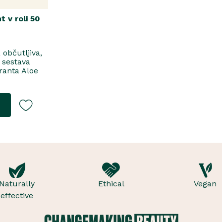
 v roli 50
 občutljiva,
 sestava
ranta Aloe
 pomladila
ti pa jo
n čisto.
poznate in
u, da okrepi
, saj vpija
nja...
Naturally
Ethical
Vegan
effective