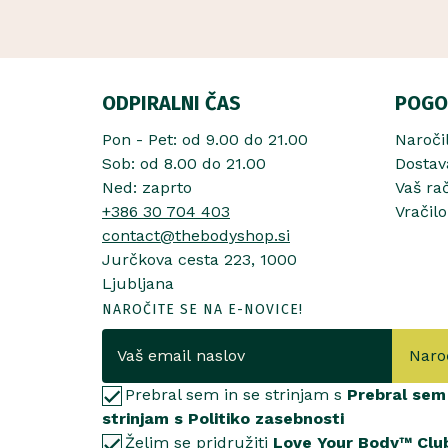
ODPIRALNI ČAS
POGO
Pon - Pet: od 9.00 do 21.00
Naroči
Sob: od 8.00 do 21.00
Dostav
Ned: zaprto
Vaš ra
+386 30 704 403
Vračilo
contact@thebodyshop.si
Jurčkova cesta 223, 1000
Ljubljana
NAROČITE SE NA E-NOVICE!
Naro
Prebral sem in se strinjam s
Prebral sem 
strinjam s Politiko zasebnosti
Želim se pridružiti
Love Your Body™ Clu