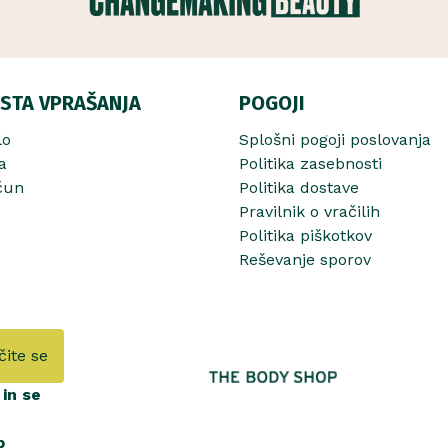
STA VPRAŠANJA
POGOJI
lo
Splošni pogoji poslovanja
a
Politika zasebnosti
čun
Politika dostave
Pravilnik o vračilih
Politika piškotkov
Reševanje sporov
čite se
in se
b